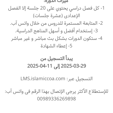
میزات الدورة:
1- كل فصل دراسي يحتوي على 20 جلسة إلا الفصل
الإعدادی (عشرة جلسات)
2- المتابعة المستمرة للدروس من خلال واتس آب.
3- إستخدام أفضل و أسهل المناهج الدراسیة.
4- ستکون الدورات بشکل بث مباشر و غیر مباشر
5- إعطاء الشهادة
یبدأ التسجیل من
2025-03-29 إلی 11-04-2025
التسجیل عبر: LMS.islamiccoa.com
للإستطلاع الأکثر یرجی الإتصال بهذا الرقم فی واتس آب:
00989336269898