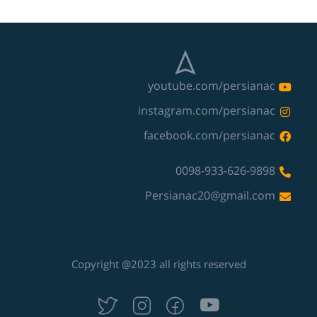
youtube.com/persianac
instagram.com/persianac
facebook.com/persianac
0098-933-626-9898
Persianac20@gmail.com
Copyright @2023 all rights reserved