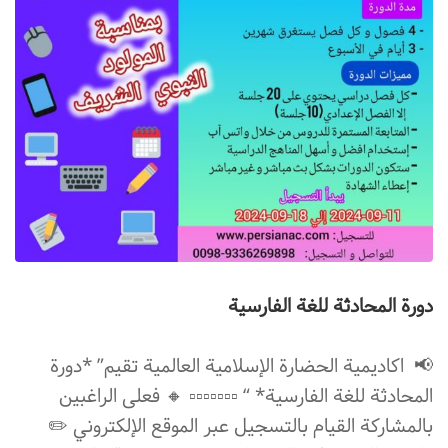
دورة المحادثة للغة الفارسية
📢 اكاديمية الحضارة الإسلامية العالمیة تقيم” *دورة
المحادثة للغة الفارسية* “ ▫️▫️▫️▫️▫️▫️▫️ 🔸 فعلی الراغبین
بالمشاركة القیام بالتسجيل‌ عبر الموقع الإلكتروني ✏️