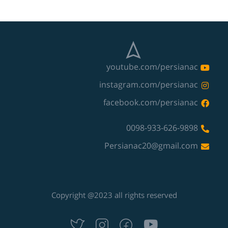
youtube.com/persianac
instagram.com/persianac
facebook.com/persianac
0098-933-626-9898
Persianac20@gmail.com
Copyright @2023 all rights reserved